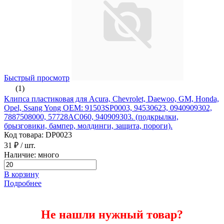
Быстрый просмотр
(1)
Клипса пластиковая для Acura, Chevrolet, Daewoo, GM, Honda,
Opel, Ssang Yong ОЕМ: 91503SP0003, 94530623, 0940909302,
7887508000, 57728AC060, 940909303. (подкрылки,
брызговики, бампер, молдинги, защита, пороги).
Код товара: DP0023
31 ₽
/ шт.
Наличие: много
В корзину
Подробнее
Не нашли нужный товар?