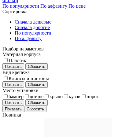
Фильтр
По популярности
По алфавиту
По цене
Сортировка
Сначала дешевые
Сначала дорогие
По популярности
По алфавиту
Подбор параметров
Материал корпуса
Пластик
Показать
Сбросить
Вид крепежа
Клипсы и пистоны
Показать
Сбросить
Место установки
бампер
днище
крыло
кузов
порог
Показать
Сбросить
Новинка