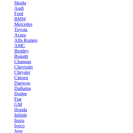
Skoda
Audi
Ford
BMW
Mercedes
Toyota
Acura
Alfa Romeo
AMC
Bentley
Bugatti
Changan
Chevrolet
Chrysler
Citroen
Daewoo
Daihatsu
Dodge
Fiat
GM
Honda
Infiniti
Isuzu
Iveco
Jeep