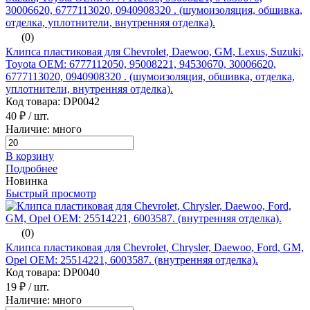
(0)
Клипса пластиковая для Chevrolet, Daewoo, GM, Lexus, Suzuki,
Toyota ОЕМ: 6777112050, 95008221, 94530670, 30006620,
6777113020, 0940908320 . (шумоизоляция, обшивка, отделка,
уплотнители, внутренняя отделка).
Код товара: DP0042
40 ₽
/ шт.
Наличие: много
В корзину
Подробнее
Новинка
Быстрый просмотр
(0)
Клипса пластиковая для Chevrolet, Chrysler, Daewoo, Ford, GM,
Opel ОЕМ: 25514221, 6003587. (внутренняя отделка).
Код товара: DP0040
19 ₽
/ шт.
Наличие: много