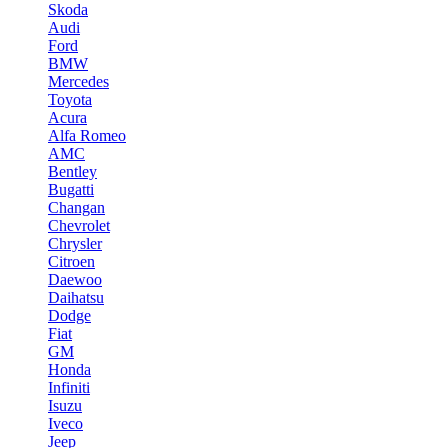
Skoda
Audi
Ford
BMW
Mercedes
Toyota
Acura
Alfa Romeo
AMC
Bentley
Bugatti
Changan
Chevrolet
Chrysler
Citroen
Daewoo
Daihatsu
Dodge
Fiat
GM
Honda
Infiniti
Isuzu
Iveco
Jeep