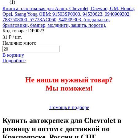
(1)
Клипса пластиковая для Acura, Chevrolet, Daewoo, GM, Honda,
Opel, Ssang Yong ОЕМ: 91503SP0003, 94530623, 0940909302,
7887508000, 57728AC060, 940909303. (подкрылки,
брызговики, бампер, молдинги, защита, пороги).
Код товара: DP0023
31 ₽
/ шт.
Наличие: много
В корзину
Подробнее
Не нашли нужный товар?
Мы поможем!
Помощь в подборе
Купить автокрепеж для Chevrolet в
розницу и оптом с доставкой по
Красноярске, России и СНГ