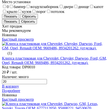
Место установки
0
бампер
воздухозаборник
двери
днище
капот
крыло
кузов
порог
потолок
Показать
Сбросить
Хит продаж
Мы рекомендуем
Новинка
Быстрый просмотр
(1)
Клипса пластиковая для Chevrolet, Chrysler, Daewoo, Ford, GM,
Opel, Renault ОЕМ: 9669486, 8934201262. (отделка).
Код товара: DP0010
20 ₽
/ шт.
Наличие: много
В корзину
Подробнее
Новинка
Быстрый просмотр