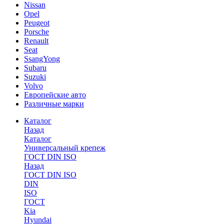
Nissan
Opel
Peugeot
Porsche
Renault
Seat
SsangYong
Subaru
Suzuki
Volvo
Европейские авто
Различные марки
Каталог
Назад
Каталог
Универсальный крепеж
ГОСТ DIN ISO
Назад
ГОСТ DIN ISO
DIN
ISO
ГОСТ
Kia
Hyundai