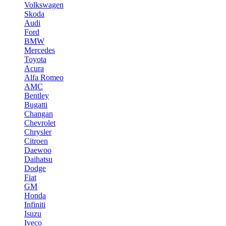
Volkswagen
Skoda
Audi
Ford
BMW
Mercedes
Toyota
Acura
Alfa Romeo
AMC
Bentley
Bugatti
Changan
Chevrolet
Chrysler
Citroen
Daewoo
Daihatsu
Dodge
Fiat
GM
Honda
Infiniti
Isuzu
Iveco