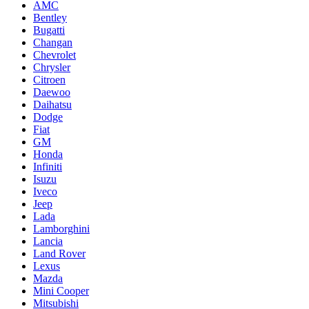
AMC
Bentley
Bugatti
Changan
Chevrolet
Chrysler
Citroen
Daewoo
Daihatsu
Dodge
Fiat
GM
Honda
Infiniti
Isuzu
Iveco
Jeep
Lada
Lamborghini
Lancia
Land Rover
Lexus
Mazda
Mini Cooper
Mitsubishi