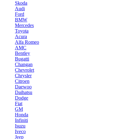
Skoda
Audi
Ford
BMW
Mercedes
Toyota
Acura
Alfa Romeo
AMC
Bentley
Bugatti
Changan
Chevrolet
Chrysler
Citroen
Daewoo
Daihatsu
Dodge
Fiat
GM
Honda
Infiniti
Isuzu
Iveco
Jeep