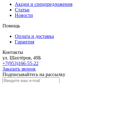
Акции и спецпредложения
Статьи
Новости
Помощь
Оплата и доставка
Гарантия
Контакты
ул. Шахтёров, 49Б
+7(953)166-55-22
Заказать звонок
Подписывайтесь на рассылку
Выберите рассылку
Первая кампания
Подписаться
2018 - 2026 © «Автоклипса.ру - интернет-магазин
автокрепежа»
Политика конфиденциальности
Этот сайт собирает cookie-файлы, данные об IP-адресе и
местоположении пользователей. Дальнейшее использование
сайта означает ваше согласие на обработку таких данных.
Не нашли нужный товар?