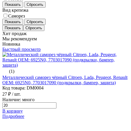
Показать
Сбросить
Вид крепежа
Саморез
Показать
Сбросить
Хит продаж
Мы рекомендуем
Новинка
Быстрый просмотр
(1)
Металлический саморез чёрный Citroen, Lada, Peugeot, Renault
ОЕМ: 6925N0, 7703017090 (подкрылки, бампер, защита)
Код товара: DM0004
27 ₽
/ шт.
Наличие: много
В корзину
Подробнее